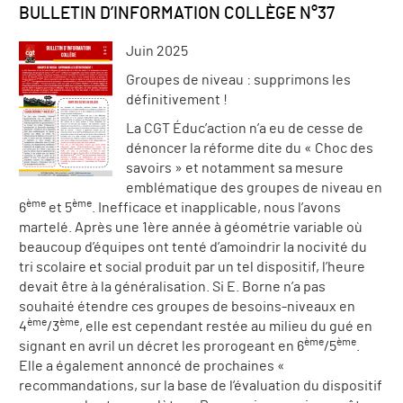
BULLETIN D’INFORMATION COLLÈGE N°37
Juin 2025
Groupes de niveau : supprimons les
définitivement !
La CGT Éduc’action n’a eu de cesse de
dénoncer la réforme dite du « Choc des
savoirs » et notamment sa mesure
emblématique des groupes de niveau en
ème
ème
6
et 5
. Inefficace et inapplicable, nous l’avons
martelé. Après une 1ère année à géométrie variable où
beaucoup d’équipes ont tenté d’amoindrir la nocivité du
tri scolaire et social produit par un tel dispositif, l’heure
devait être à la généralisation. Si E. Borne n’a pas
souhaité étendre ces groupes de besoins-niveaux en
ème
ème
4
/3
, elle est cependant restée au milieu du gué en
ème
ème
signant en avril un décret les prorogeant en 6
/5
.
Elle a également annoncé de prochaines «
recommandations, sur la base de l’évaluation du dispositif