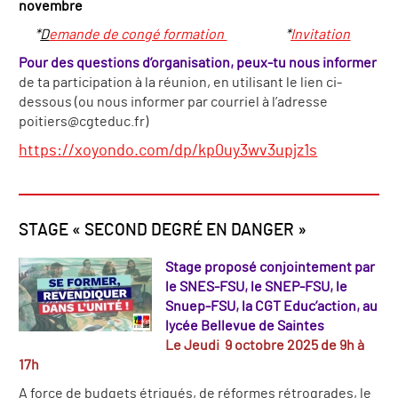
novembre
*
D
emande de congé formation
*
Invitation
Pour des questions d’organisation, peux-tu nous informer
de ta participation à la réunion, en utilisant le lien ci-
dessous (ou nous informer par courriel à l’adresse
poitiers@cgteduc.fr)
https://xoyondo.com/dp/kp0uy3wv3upjz1s
STAGE « SECOND DEGRÉ EN DANGER »
Stage proposé conjointement par
le SNES-FSU, le SNEP-FSU, le
Snuep-FSU, la CGT Educ’action, au
lycée Bellevue de Saintes
Le Jeudi 9 octobre 2025 de 9h à
17h
A force de budgets étriqués, de réformes rétrogrades, le