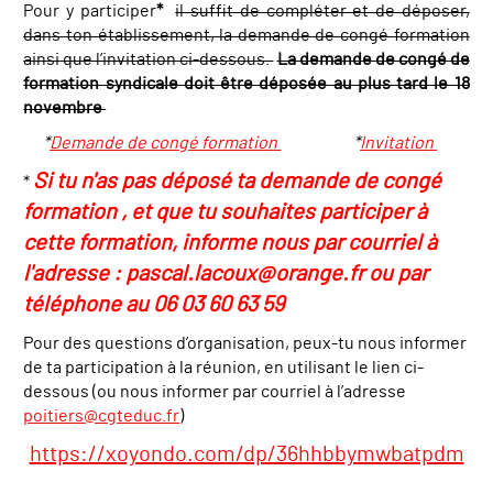
Pour y participer
*
il suffit de compléter et de déposer,
dans ton établissement, la demande de congé formation
ainsi que l’invitation ci-dessous.
La demande de congé de
formation syndicale doit être déposée au plus tard le 18
novembre
*
Demande de congé formation
*
Invitation
Si tu n'as pas déposé ta demande de congé
*
formation , et que tu souhaites participer à
cette formation, informe nous par courriel à
l'adresse : pascal.lacoux@orange.fr ou par
téléphone au 06 03 60 63 59
Pour des questions d’organisation, peux-tu nous informer
de ta participation à la réunion, en utilisant le lien ci-
dessous (ou nous informer par courriel à l’adresse
poitiers@cgteduc.fr
)
h
ttps://xoyondo.com/dp/36hhbbymwbatpdm