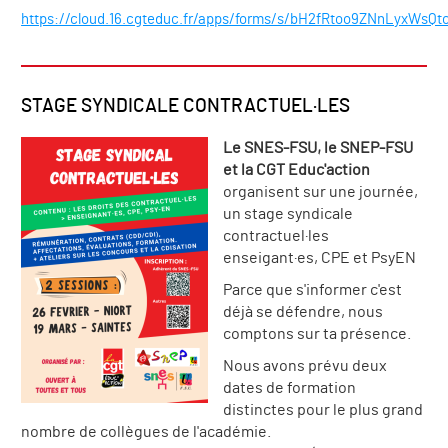
https://cloud.16.cgteduc.fr/apps/forms/s/bH2fRtoo9ZNnLyxWsQt
STAGE SYNDICALE CONTRACTUEL·LES
Le SNES-FSU, le SNEP-FSU
et la CGT Educ'action
organisent sur une journée,
un stage syndicale
contractuel·les
enseigant·es, CPE et PsyEN
Parce que s'informer c'est
déjà se défendre, nous
comptons sur ta présence.
Nous avons prévu deux
dates de formation
distinctes pour le plus grand
nombre de collègues de l'académie.